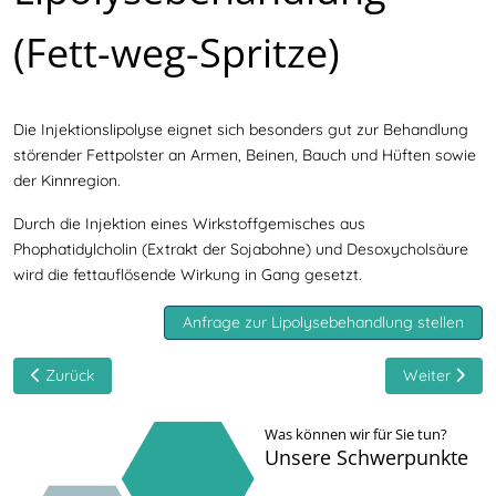
(Fett-weg-Spritze)
Die Injektionslipolyse eignet sich besonders gut zur Behandlung
störender Fettpolster an Armen, Beinen, Bauch und Hüften sowie
der Kinnregion.
Durch die Injektion eines Wirkstoffgemisches aus
Phophatidylcholin (Extrakt der Sojabohne) und Desoxycholsäure
wird die fettauflösende Wirkung in Gang gesetzt.
Anfrage zur Lipolysebehandlung stellen
Vorheriger Beitrag: Hautkrebsvorsorge und Videodokumentation
Nächster Bei
Zurück
Weiter
Was können wir für Sie tun?
Unsere Schwerpunkte