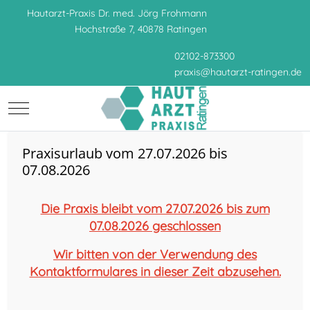
Hautarzt-Praxis Dr. med. Jörg Frohmann
Hochstraße 7, 40878 Ratingen
02102-873300
praxis
@
hautarzt-ratingen.de
Mobile Menu Toggle
Praxisurlaub vom 27.07.2026 bis
07.08.2026
Die Praxis bleibt vom 27.07.2026 bis zum
07.08.2026 geschlossen
Wir bitten von der Verwendung des
Kontaktformulares in dieser Zeit abzusehen.