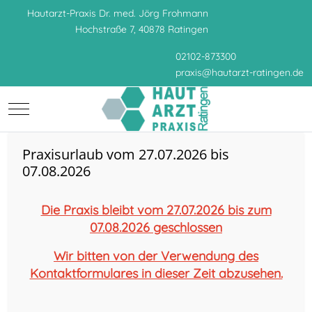
Hautarzt-Praxis Dr. med. Jörg Frohmann
Hochstraße 7, 40878 Ratingen
02102-873300
praxis
@
hautarzt-ratingen.de
Mobile Menu Toggle
Praxisurlaub vom 27.07.2026 bis
07.08.2026
Die Praxis bleibt vom 27.07.2026 bis zum
07.08.2026 geschlossen
Wir bitten von der Verwendung des
Kontaktformulares in dieser Zeit abzusehen.